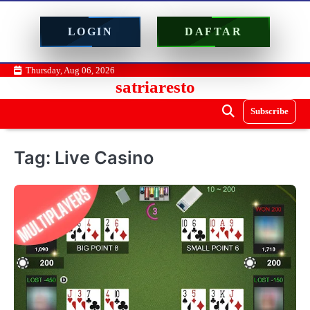
LOGIN
DAFTAR
Skip
Thursday, Aug 06, 2026
satriaresto
to
content
Subscribe
Tag:
Live Casino