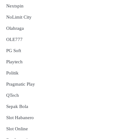
Nextspin
NoLimit City
Olahraga
OLE777
PG Soft
Playtech
Politik
Pragmatic Play
QTech
Sepak Bola
Slot Habanero
Slot Online