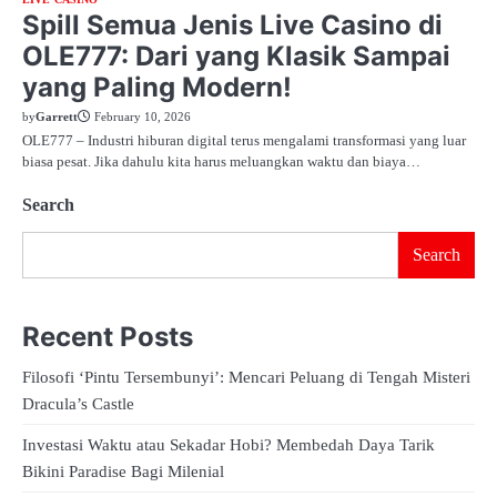
Spill Semua Jenis Live Casino di
OLE777: Dari yang Klasik Sampai
yang Paling Modern!
by
Garrett
February 10, 2026
OLE777 – Industri hiburan digital terus mengalami transformasi yang luar
biasa pesat. Jika dahulu kita harus meluangkan waktu dan biaya…
Search
Search
Recent Posts
Filosofi ‘Pintu Tersembunyi’: Mencari Peluang di Tengah Misteri
Dracula’s Castle
Investasi Waktu atau Sekadar Hobi? Membedah Daya Tarik
Bikini Paradise Bagi Milenial