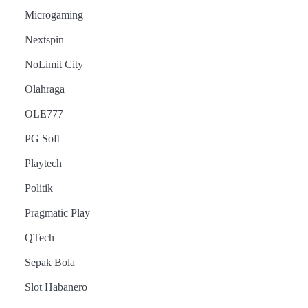
Microgaming
Nextspin
NoLimit City
Olahraga
OLE777
PG Soft
Playtech
Politik
Pragmatic Play
QTech
Sepak Bola
Slot Habanero