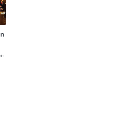
on
atu