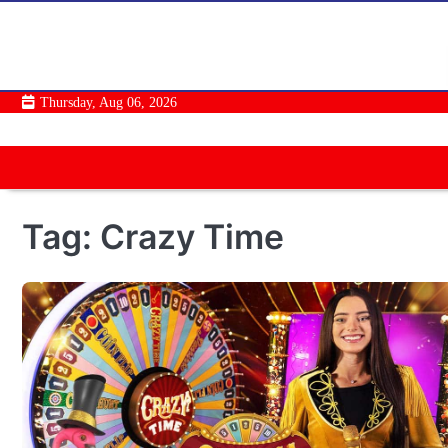
Skip
Thursday, Aug 06, 2026
to
content
Tag:
Crazy Time