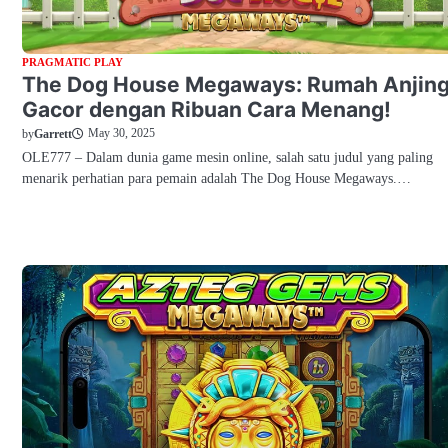
PRAGMATIC PLAY
The Dog House Megaways: Rumah Anjin
Gacor dengan Ribuan Cara Menang!
May 30, 2025
by
Garrett
OLE777 – Dalam dunia game mesin online, salah satu judul yang paling
menarik perhatian para pemain adalah The Dog House Megaways.…