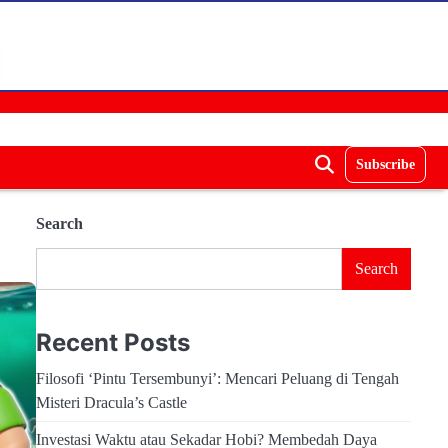
Subscribe
Search
Search
Recent Posts
Filosofi ‘Pintu Tersembunyi’: Mencari Peluang di Tengah
Misteri Dracula’s Castle
Investasi Waktu atau Sekadar Hobi? Membedah Daya