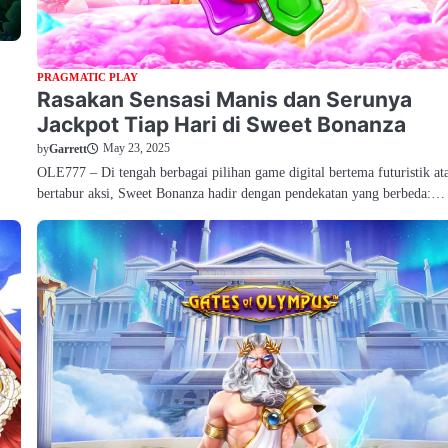
PRAGMATIC PLAY
Rasakan Sensasi Manis dan Serunya
Jackpot Tiap Hari di Sweet Bonanza
May 23, 2025
by
Garrett
OLE777 – Di tengah berbagai pilihan game digital bertema futuristik at
bertabur aksi, Sweet Bonanza hadir dengan pendekatan yang berbeda:…