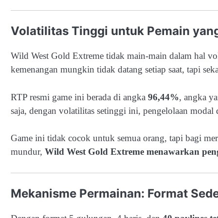
Volatilitas Tinggi untuk Pemain yan
Wild West Gold Extreme tidak main-main dalam hal vola
kemenangan mungkin tidak datang setiap saat, tapi seka
RTP resmi game ini berada di angka
96,44%
, angka y
saja, dengan volatilitas setinggi ini, pengelolaan modal
Game ini tidak cocok untuk semua orang, tapi bagi mer
mundur,
Wild West Gold Extreme menawarkan pen
Mekanisme Permainan: Format Seder