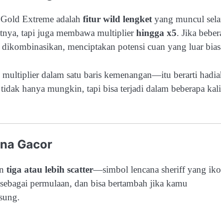
t Gold Extreme adalah
fitur wild lengket
yang muncul sel
atnya, tapi juga membawa multiplier
hingga x5
. Jika bebe
dikombinasikan, menciptakan potensi cuan yang luar bias
ultiplier dalam satu baris kemenangan—itu berarti hadi
 tidak hanya mungkin, tapi bisa terjadi dalam beberapa kali
ona Gacor
an
tiga atau lebih scatter
—simbol lencana sheriff yang iko
s sebagai permulaan, dan bisa bertambah jika kamu
sung.