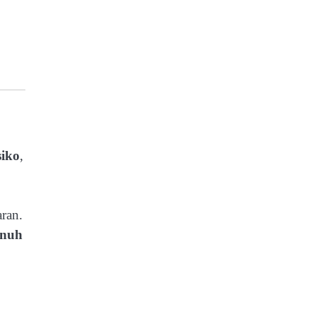
iko
,
ran.
enuh