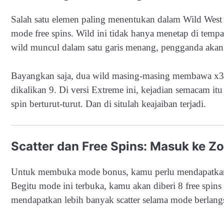
Salah satu elemen paling menentukan dalam Wild Wes
mode free spins. Wild ini tidak hanya menetap di temp
wild muncul dalam satu garis menang, pengganda akan 
Bayangkan saja, dua wild masing-masing membawa x3 m
dikalikan 9. Di versi Extreme ini, kejadian semacam itu
spin berturut-turut. Dan di situlah keajaiban terjadi.
Scatter dan Free Spins: Masuk ke Z
Untuk membuka mode bonus, kamu perlu mendapatk
Begitu mode ini terbuka, kamu akan diberi 8 free spin
mendapatkan lebih banyak scatter selama mode berlang