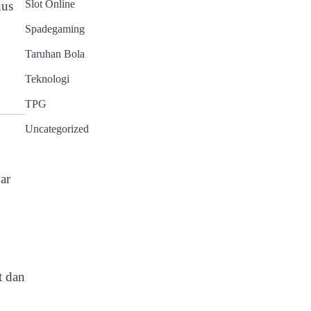
Slot Online
nus
Spadegaming
Taruhan Bola
Teknologi
TPG
Uncategorized
ar
t dan