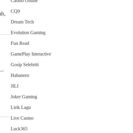
Casino Online
CQ9
ah,
Dream Tech
Evolution Gaming
Fun Read
GamePlay Interactive
Gosip Selebriti
f—
Habanero
JILI
Joker Gaming
Lirik Lagu
Live Casino
Luck365