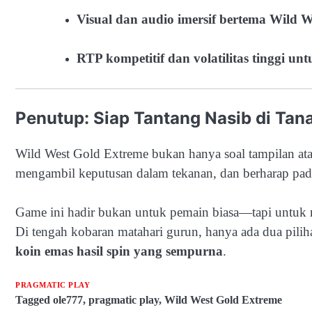
Visual dan audio imersif bertema Wild W
RTP kompetitif dan volatilitas tinggi u
Penutup: Siap Tantang Nasib di Tan
Wild West Gold Extreme bukan hanya soal tampilan atau
mengambil keputusan dalam tekanan, dan berharap pad
Game ini hadir bukan untuk pemain biasa—tapi untuk me
Di tengah kobaran matahari gurun, hanya ada dua pili
koin emas hasil spin yang sempurna
.
PRAGMATIC PLAY
Tagged
ole777
,
pragmatic play
,
Wild West Gold Extreme