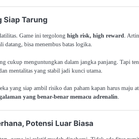
g Siap Tarung
tilitas. Game ini tergolong
high risk, high reward
. Arti
li datang, bisa menembus batas logika.
ang cukup menguntungkan dalam jangka panjang. Tapi ten
 dan mentalitas yang stabil jadi kunci utama.
eka yang siap ambil risiko dan paham kapan harus maju a
galaman yang benar-benar memacu adrenalin
.
hana, Potensi Luar Biasa